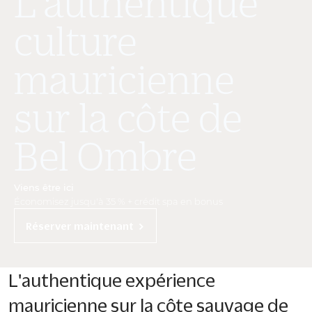
L'authentique
culture
mauricienne
sur la côte de
Bel Ombre
Viens être ici
Économisez jusqu'à 35 % + crédit spa en bonus
Réserver maintenant
L'authentique expérience
mauricienne sur la côte sauvage de