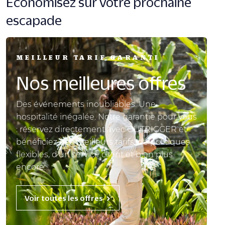
Économisez sur votre prochaine
escapade
MEILLEUR TARIF GARANTI
Nos meilleures offres
Des événements inoubliables. Une
hospitalité inégalée. Notre garantie pour vous
: réservez directement avec OUTRIGGER et
bénéficiez des meilleurs tarifs, de politiques
flexibles, d'un service client et bien plus
encore.
Voir toutes les offres