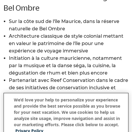
Bel Ombre
Sur la côte sud de l'île Maurice, dans la réserve
naturelle de Bel Ombre
Architecture classique de style colonial mettant
en valeur le patrimoine de l'île pour une
expérience de voyage immersive
Initiation à la culture mauricienne, notamment
par la musique et la danse séga, la cuisine, la
dégustation de rhum et bien plus encore
Partenariat avec Reef Conservation dans le cadre
de ses initiatives de conservation inclusive et
holistique au profit des communautés de Bel
We’d love your help to personalize your experience
Ombre et de la côte sud-ouest
and provide the best service possible as you browse
for your next vacation. We use cookies to help us
Notre adresse :
Allée des Cocotiers, Bel Ombre
analyze site usage, improve navigation and assist in
our marketing efforts. Please click below to accept.
Station balnéaire:
Privacy Policy