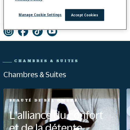
+ 2306235000
Adresse e-mail :
Manage Cookie Settings
Accept Cookies
resa.mauritius@outrigger-mu.com
CHAMBRES & SUITES
Chambres & Suites
BEAUTÉ DE BEL OMBRE
L'alliance du confort
et de la détente