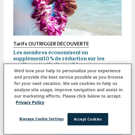
Tarifs OUTRIGGER DÉCOUVERTE
Les membres économisent un
supplément10 % de réduction sur les
meilleurs tarifs disponibles
We’d love your help to personalize your experience
Rejoignez OUTRIGGER DISCOVERY pour nos tarifs les
and provide the best service possible as you browse
plus bas. L'adhésion est gratuite et facile à rejoindre.
for your next vacation. We use cookies to help us
Vérifier la disponibilité
Learn More
analyze site usage, improve navigation and assist in
our marketing efforts. Please click below to accept.
Privacy Policy
Manage Cookie Settings
Accept Cookies