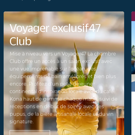
Voyager exclusif47
Club
Mise à niveau vers un Voyager47 La chambre
Club offre un accès à un salon exclusif avec
une vue imprenable sur l'océan, des
équipements de bain améliorés et bien plus
encore. Profitez d'un petit-déjeuner
continental d'inspiration locale avec du café
Kona haut de gamme chaque matin, suivi de
réceptions en début de soirée avec des
pupus, de la bière artisanale locale et du vin
signature.