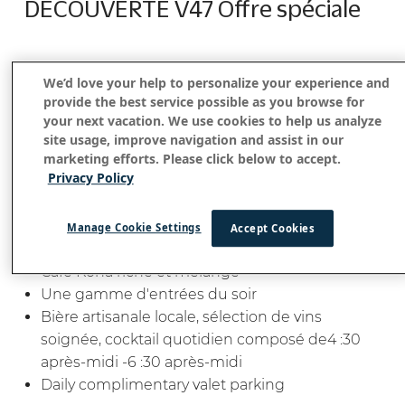
DÉCOUVERTE V47 Offre spéciale
We’d love your help to personalize your experience and
Améliorez votre expérience de villégiature à Kona
provide the best service possible as you browse for
your next vacation. We use cookies to help us analyze
lorsque vous séjournez dans nos chambres club
site usage, improve navigation and assist in our
ou nos suites, profitez25 % de réduction et
marketing efforts. Please click below to accept.
recevez :
Privacy Policy
$50 crédit de villégiature journalier
Bouchées quotidiennes pour le petit-déjeuner
Manage Cookie Settings
Accept Cookies
d'inspiration locale
Café Kona riche et mélangé
Une gamme d'entrées du soir
Bière artisanale locale, sélection de vins
soignée, cocktail quotidien composé de4 :30
après-midi -6 :30 après-midi
Daily complimentary valet parking