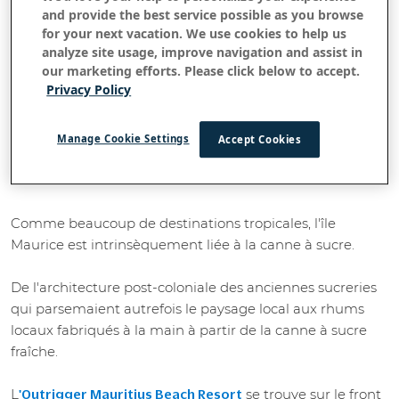
and provide the best service possible as you browse
for your next vacation. We use cookies to help us
analyze site usage, improve navigation and assist in
our marketing efforts. Please click below to accept.
Privacy Policy
Retour à toutes les histoires
Mauritius Vibes : Jazz créole
Manage Cookie Settings
Accept Cookies
Août 30, 2017
Comme beaucoup de destinations tropicales, l'île
Maurice est intrinsèquement liée à la canne à sucre.
De l'architecture post-coloniale des anciennes sucreries
qui parsemaient autrefois le paysage local aux rhums
locaux fabriqués à la main à partir de la canne à sucre
fraîche.
L
se trouve sur le front
'Outrigger Mauritius Beach Resort