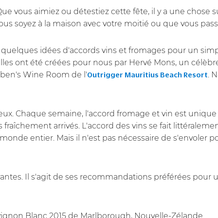
ue vous aimiez ou détestiez cette fête, il y a une chose
ous soyez à la maison avec votre moitié ou que vous passi
uelques idées d'accords vins et fromages pour un simple
les ont été créées pour nous par Hervé Mons, un célèbr
uben's Wine Room de l'
. 
Outrigger Mauritius Beach Resort
ux. Chaque semaine, l'accord fromage et vin est unique
raîchement arrivés. L'accord des vins se fait littéralemen
monde entier. Mais il n'est pas nécessaire de s'envoler pou
antes. Il s'agit de ses recommandations préférées pour 
ignon Blanc 2015 de Marlborough, Nouvelle-Zélande