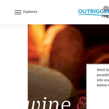
Explorez
Prog
FR
We’d lo
possibl
site us
below t