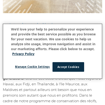
Retour à toutes les histoires
We’d love your help to personalize your experience
Protégez nos océans :4 Choses
and provide the best service possible as you browse
for your next vacation. We use cookies to help us
faciles que vous pouvez faire
analyze site usage, improve navigation and assist in
our marketing efforts. Please click below to accept.
Juin 10, 2019
Privacy Policy
Manage Cookie Settings
Nous voulons tous préserver la beauté des lieux où nous
Accept Cookies
vivons et que nous visitons, pour nous-mêmes et pour les
générations
futures. Les océans bleus que nous voyons à
Hawaï, aux Fidji, en Thaïlande, à l'île Maurice, aux
Maldives et partout ailleurs ont besoin que nous en
prenions soin autant que nous en profitons. Dans le
cadre de notre programme de conservation des récifs,