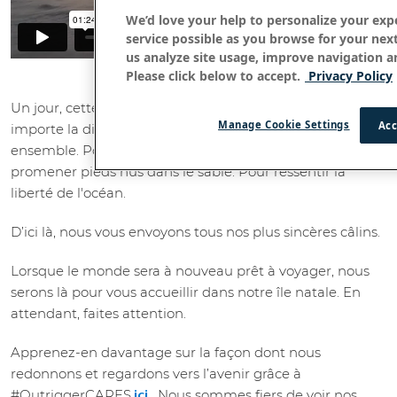
We’d love your help to personalize your exp
service possible as you browse for your nex
us analyze site usage, improve navigation an
Please click below to accept.
Privacy Policy
Un jour, cette tempête passera. Et nous savons que peu
Manage Cookie Settings
Acc
importe la distance, nous retrouverons notre chemin
ensemble. Pour se perdre dans les aventures. Se
promener pieds nus dans le sable. Pour ressentir la
liberté de l'océan.
D’ici là, nous vous envoyons tous nos plus sincères câlins.
Lorsque le monde sera à nouveau prêt à voyager, nous
serons là pour vous accueillir dans notre île natale. En
attendant, faites attention.
Apprenez-en davantage sur la façon dont nous
redonnons et regardons vers l’avenir grâce à
#OutriggerCARES
. Nous sommes fiers de voir nos
ici