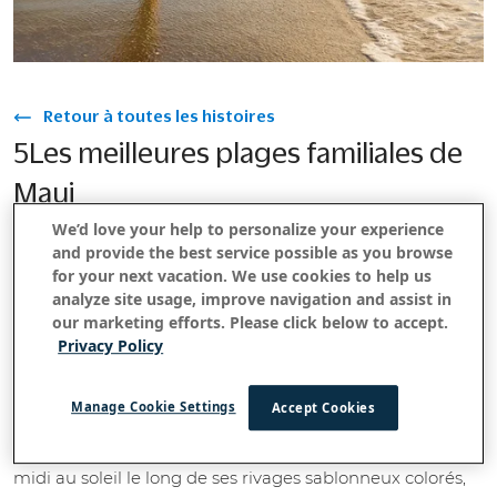
Retour à toutes les histoires
5Les meilleures plages familiales de
Maui
We’d love your help to personalize your experience
Août 12, 2020
and provide the best service possible as you browse
for your next vacation. We use cookies to help us
analyze site usage, improve navigation and assist in
Formée par deux volcans boucliers, Haleakala à l'est et
our marketing efforts. Please click below to accept.
les montagnes de l'ouest de Maui, l'île de Maui offre aux
Privacy Policy
visiteurs d'innombrables possibilités familiales de
découvrir le plein air. Attendez-vous à des levers de soleil
Manage Cookie Settings
Accept Cookies
inoubliables à10 ,000 pieds, des rencontres sous-marines
dans les eaux aigue-marine en contrebas et des après-
midi au soleil le long de ses rivages sablonneux colorés,