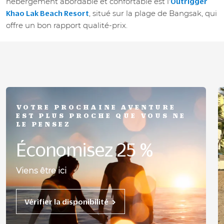
hébergement abordable et confortable est l'
Outrigger
, situé sur la plage de Bangsak, qui
Khao Lak Beach Resort
offre un bon rapport qualité-prix.
VOTRE PROCHAINE AVENTURE
EST PLUS PROCHE QUE VOUS NE
LE PENSEZ
Économisez 25 %
Viens être ici
Vérifier la disponibilité