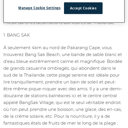
cinq meilleures plages à visiter à Khao Lak. Cette liste
Manage Cookie Settings
Accept Cookies
devrait être une lecture obligatoire pour tout voyageur
venant par ici. Voici où aller pour trouver ce qu'il y a de
mieux dans les destinations balnéaires de Thaïlande.
1. BANG SAK
À seulement 4km au nord de Pakarang Cape, vous
trouverez Bang Sak Beach, une bande de sable blanc et
d'eau bleue extrêmement calme et magnifique. Bordée
de grands casuarina ombragés, qui abondent dans le
sud de la Thaïlande, cette plage sereine est idéale pour
lire tranquillement, prendre un bain de soleil et peut-
être même pique-niquer avec des amis. Il y a une demi-
douzaine de stations balnéaires ici et le centre central
appelé BangSak Village, qui est le seul véritable endroit
où l'on peut prendre une boisson, une glace, des en-cas,
de la crème solaire, etc. Pour la nourriture, il y a de
fantastiques étals de fruits de mer le long de la plage ;