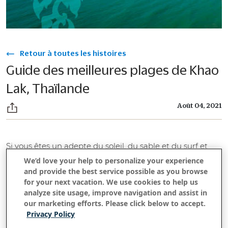
Retour à toutes les histoires
Guide des meilleures plages de Khao
Lak, Thaïlande
Août 04, 2021
Si vous êtes un adepte du soleil, du sable et du surf et
que vous souhaitez visiter de superbes destinations
We’d love your help to personalize your experience
balnéaires, ne cherchez pas plus loin que Khao Lak, en
and provide the best service possible as you browse
for your next vacation. We use cookies to help us
Thaïlande. Cette région peu connue et peu visitée
analyze site usage, improve navigation and assist in
regorge de plages de sable vierges et d'un charme fou.
our marketing efforts. Please click below to accept.
Nous avons fait le difficile travail de vérifier chacune
Privacy Policy
d'entre elles pour vous présenter notre liste définitive des