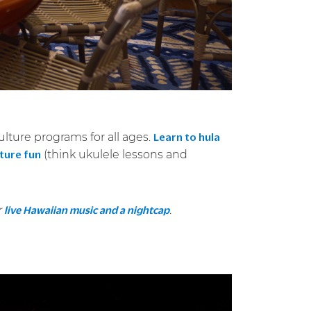
ulture programs for all ages.
Learn to hula
(think ukulele lessons and
ture fun
r
.
live Hawaiian music and a nightcap