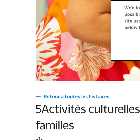
We’d lo
possibl
site us
below t
Retour à toutes les histoires
5Activités culturelle
familles