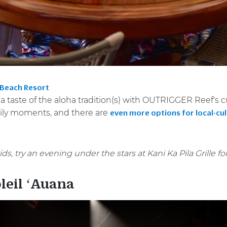
 Beach Resort
a taste of the aloha tradition(s) with OUTRIGGER Reef's c
mily moments, and there are
even more options for local-cul
ids, try an evening under the stars at Kani Ka Pila Grille fo
oleil ʻAuana