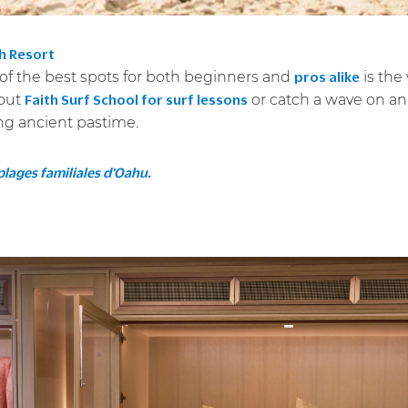
h Resort
of the best spots for both beginners and
is the
pros alike
 out
or catch a wave on an 
Faith Surf School for surf lessons
ing ancient pastime.
plages familiales d'Oahu.