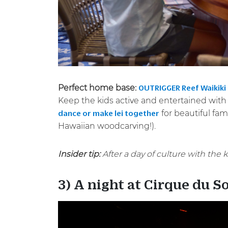
Perfect home base:
OUTRIGGER Reef Waikiki
Keep the kids active and entertained with 
for beautiful fa
dance or make lei together
Hawaiian woodcarving!).
Insider tip:
After a day of culture with the k
3) A night at Cirque du S