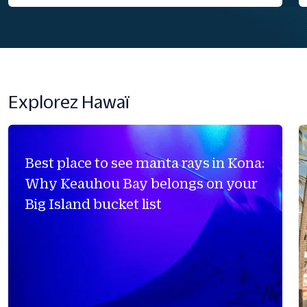
Explorez Hawaï
Best place to see manta rays in Kona:
Why Keauhou Bay belongs on your
Big Island bucket list