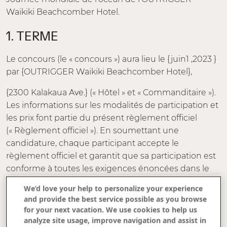
Waikiki Beachcomber Hotel.
1. TERME
Le concours (le « concours ») aura lieu le {juin1 ,2023 }
par {OUTRIGGER Waikiki Beachcomber Hotel},
{2300 Kalakaua Ave.} (« Hôtel » et « Commanditaire »).
Les informations sur les modalités de participation et
les prix font partie du présent règlement officiel
(« Règlement officiel »). En soumettant une
candidature, chaque participant accepte le
règlement officiel et garantit que sa participation est
conforme à toutes les exigences énoncées dans le
règlement officiel. LE CONCOURS N'EST PAS
We’d love your help to personalize your experience
SPONSORISÉ, APPROUVÉ OU ADMINISTRÉ PAR, OU
and provide the best service possible as you browse
ASSOCIÉ À FACEBOOK, INSTAGRAM OU TOUT AUTRE
for your next vacation. We use cookies to help us
MÉDIA SOCIAL UTILISÉ TOUT AU LONG DU
analyze site usage, improve navigation and assist in