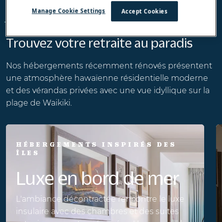
Manage Cookie Settings
Accept Cookies
CHAMBRES ET SUITES
Trouvez votre retraite au paradis
Nos hébergements récemment rénovés présentent
une atmosphère hawaïenne résidentielle moderne
et des vérandas privées avec une vue idyllique sur la
plage de Waikiki.
HÉBERGEMENTS INSPIRÉS DES
ÎLES
Luxe en bord de mer
L'ambiance décontractée rencontre le luxe
insulaire avec des chambres et des suites