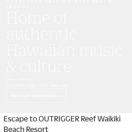
OUTRIGGER REEF WAIKIKI BEACH
RESORT
Home of
authentic
Hawaiian music
& culture
Viens être ici
Chambres jusqu'à25 % désactivé!
Réserver maintenant
Escape to OUTRIGGER Reef Waikiki
Beach Resort