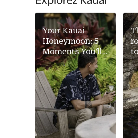
Your Kauai
T
Honeymoon: 5
r
Moments You'll
t
Never Forget
f