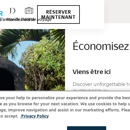
RÉSERVER
MAINTENANT
ramme de fidélité
Planificateur de voyage
Économisez
Viens être ici
Discover unforgettable ha
OUTRIGGER Way.
ve your help to personalize your experience and provide the best
Book direct for the best r
e as you browse for your next vacation. We use cookies to help 
age, improve navigation and assist in our marketing efforts. Plea
o accept.
Privacy Policy