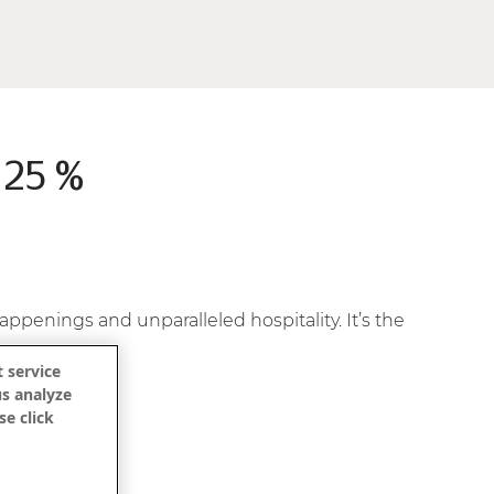
 25 %
ppenings and unparalleled hospitality. It’s the
 service
ates.
us analyze
se click