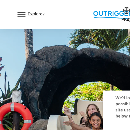
Explorez
Prog
FR
We’d lo
possibl
site us
below t