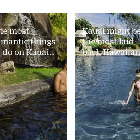
he most
Kauai might b
omantic things
the most laid-
o do on Kauai
back Hawaiia
or couples
island — but
that doesn't
mean the kids
will be bored