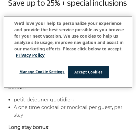
Save up to 25% + special inclusions
We’d love your help to personalize your experience
and provide the best service possible as you browse
Viens être ici
for your next vacation. We use cookies to help us
analyze site usage, improve navigation and assist in
Créez des souvenirs durables ensemble dans nos
our marketing efforts. Please click below to accept.
destinations balnéaires emblématiques en
Privacy Policy
Thaïlande.
Réservez cette offre spéciale et bénéficiez
Manage Cookie Settings
Accept Cookies
d'économies sur votre escapade grâce à ces
bonus :
petit-déjeuner quotidien
A one time cocktail or mocktail per guest, per
stay
Long stay bonus
: