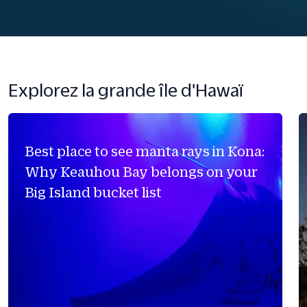
Explorez la grande île d'Hawaï
Best place to see manta rays in Kona:
Why Keauhou Bay belongs on your
Big Island bucket list