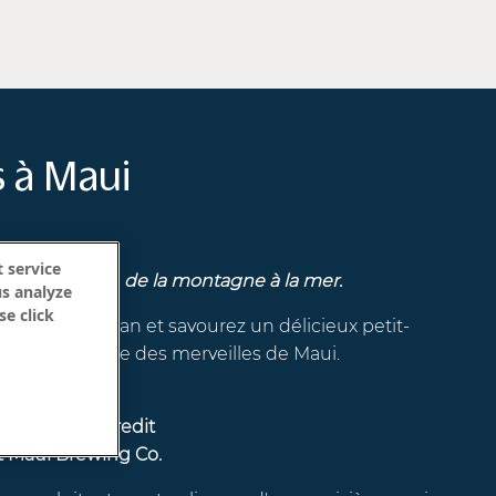
 à Maui
 service
ces insulaires, de la montagne à la mer.
us analyze
se click
isant de l'océan et savourez un délicieux petit-
 à la découverte des merveilles de Maui.
R activity credit
 at Maui Brewing Co.