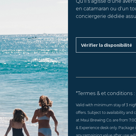
Qu'il s'agisse d'une aven
en catamaran ou d'un tou
conciergerie dédiée assu
Vérifier la disponibilité
*Termes & et conditions :
Valid with minimum stay of 3 nig
offers. Subject to availability an
at Maui Brewing Co. are from 7:0
& Experience desk only. Package i
any remaining value after use will 