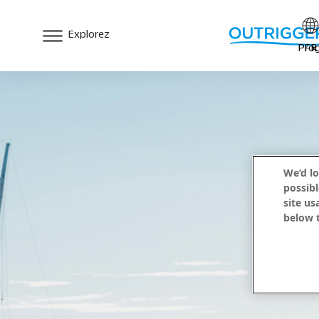
Explorez
Prog
FR
We’d lo
possibl
site us
below t