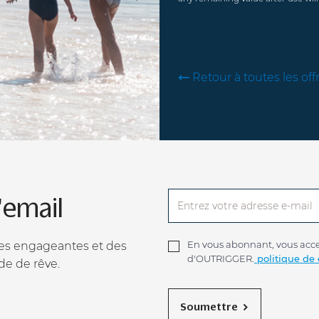
Retour à toutes les off
'email
En vous abonnant, vous accep
ces engageantes et des
d'OUTRIGGER.
politique de 
de de rêve.
Soumettre