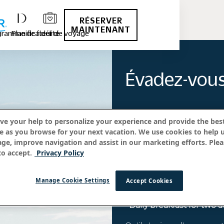
RÉSERVER
MAINTENANT
ramme de fidélité
Planificateur de voyage
Évadez-vous
ve your help to personalize your experience and provide the best
Offrez-vous des expérien
e as you browse for your next vacation. We use cookies to help 
age, improve navigation and assist in our marketing efforts. Plea
Réveillez-vous au son apa
o accept.
Privacy Policy
déjeuner avant de partir
This package includes:
Manage Cookie Settings
Accept Cookies
• One-time $100 OUTRIGGE
• Daily breakfast for two