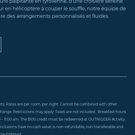
ture palpitante en tyrolienne, d'une croisière sereine
r en hélicoptère à couper le souffle, notre équipe de
re des arrangements personnalisés et fluides.
hts. Rates are per room, per night. Cannot be combined with other
d change. Restrictions may apply. Taxes are not included. Breakfast hours
0 - 11:00 am. The $100 credit must be redeemed at OUTRIGGER Activity
nclusions have no cash value, is non-refundable, non-transferable and
be forfeited.