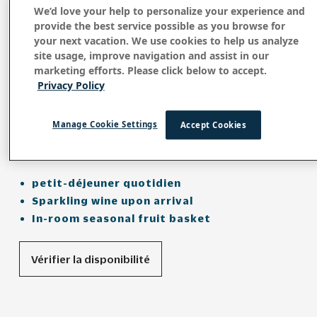
La vie de Suite
We’d love your help to personalize your experience and
provide the best service possible as you browse for
your next vacation. We use cookies to help us analyze
site usage, improve navigation and assist in our
marketing efforts. Please click below to accept.
Discover an exclusive sanctuary where
Privacy Policy
powder-soft sand meet the crystal waters of
Thailand's Andaman Sea and indulge in any
Manage Cookie Settings
Accept Cookies
of our suites when you stay at
OUTRIGGER
Phi Phi Island Resort.
petit-déjeuner quotidien
Sparkling wine upon arrival
In-room seasonal fruit basket
Vérifier la disponibilité