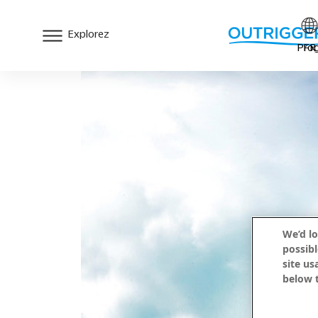
Explorez
Prog
FR
We’d lo
possibl
site us
below t