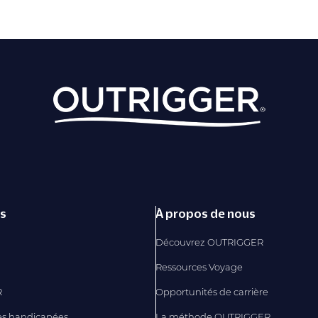
és
À propos de nous
Découvrez OUTRIGGER
Ressources Voyage
R
Opportunités de carrière
es handicapées
La méthode OUTRIGGER