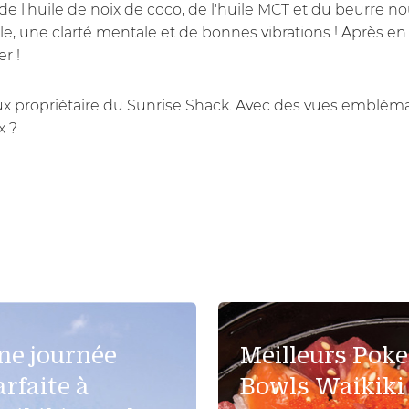
l'huile de noix de coco, de l'huile MCT et du beurre nour
ble, une clarté mentale et de bonnes vibrations ! Après
r !
ux propriétaire du Sunrise Shack. Avec des vues emblém
x ?
ne journée
Meilleurs Poke
arfaite à
Bowls Waikiki