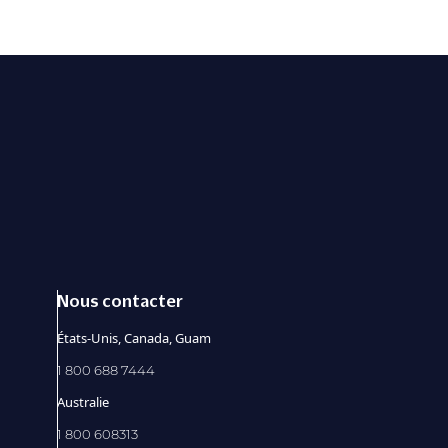
Nous contacter
États-Unis, Canada, Guam
1 800 688 7444
Australie
1 800 608313