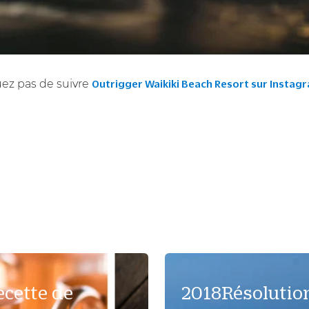
uez pas de suivre
Outrigger Waikiki Beach Resort sur Instag
ecette de
2018Résolutio