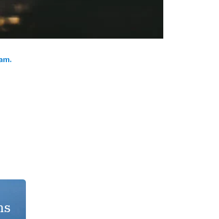
ram.
ns