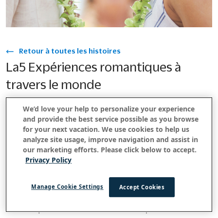
Retour à toutes les histoires
La5 Expériences romantiques à
travers le monde
Janvier 28, 2020
We’d love your help to personalize your experience
and provide the best service possible as you browse
for your next vacation. We use cookies to help us
analyze site usage, improve navigation and assist in
Le vent murmure à travers les palmiers qui se balancent
our marketing efforts. Please click below to accept.
tandis que vous descendez vers les eaux bleu azur de
Privacy Policy
l'océan Indien pour votre dernier coucher de soleil
glorieux sur cette journée.
. Un
île paradisiaque isolée
simple coup d’œil à votre droite vous surprend. Au milieu
Manage Cookie Settings
Accept Cookies
d'une plage de sable blanc déserte, une table
romantique aux chandelles et un chef privé vous