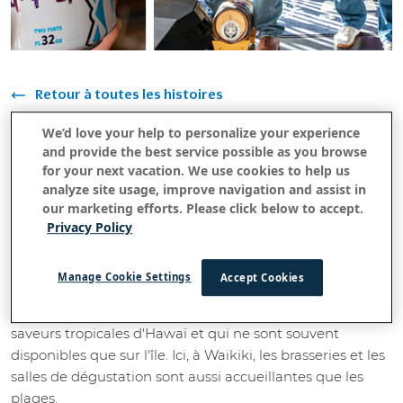
Retour à toutes les histoires
Reprendre le rythme avec Brews and
We’d love your help to personalize your experience
Grooves lors de la Journée nationale
and provide the best service possible as you browse
for your next vacation. We use cookies to help us
de la bière
analyze site usage, improve navigation and assist in
our marketing efforts. Please click below to accept.
Mai 04, 2021
Privacy Policy
Manage Cookie Settings
Accept Cookies
De Maui à Oahu, les microbrasseries
créent des bières
qui s'inspirent de la culture et des
artisanales réputées
saveurs tropicales d'Hawaï et qui ne sont souvent
disponibles que sur l'île. Ici, à Waikiki, les brasseries et les
salles de dégustation sont aussi accueillantes que les
plages.