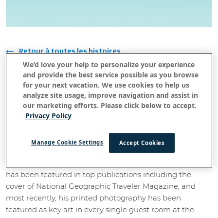
Retour à toutes les histoires
4Randonnées faciles à Oahu - Guide
We’d love your help to personalize your experience
and provide the best service possible as you browse
du photographe
for your next vacation. We use cookies to help us
analyze site usage, improve navigation and assist in
06 février 2019
our marketing efforts. Please click below to accept.
Privacy Policy
If you're an avid Instagram user, you've likely seen the
Manage Cookie Settings
Accept Cookies
work of
pop up in your feed at some
@VinceLimPhoto
point. His vivid, colorful and awe-inspiring photography
has been featured in top publications including the
cover of National Geographic Traveler Magazine, and
most recently, his printed photography has been
featured as key art in every single guest room at the