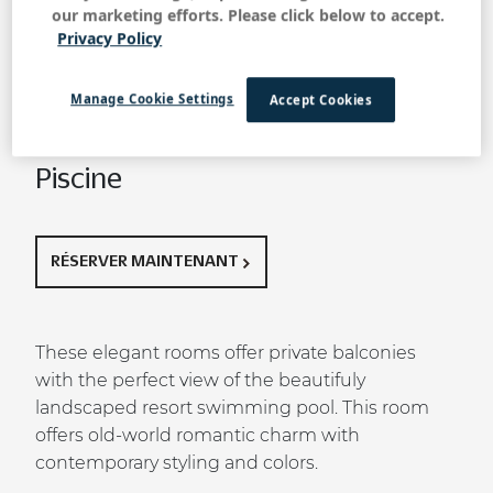
our marketing efforts. Please click below to accept.
Retour à toutes les chambres et suites
Privacy Policy
Balcon Supérieur
Manage Cookie Settings
Accept Cookies
avec Vue sur la
Piscine
RÉSERVER MAINTENANT
These elegant rooms offer private balconies
with the perfect view of the beautifuly
landscaped resort swimming pool. This room
offers old-world romantic charm with
contemporary styling and colors.