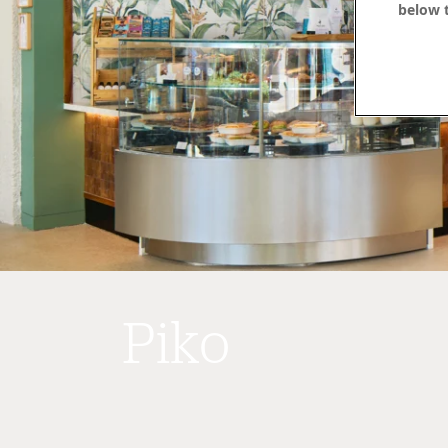
below t
Piko