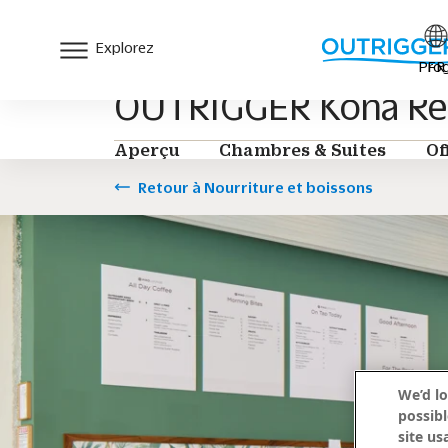
Explorez
Prog
FR
OUTRIGGER Kona Res
Aperçu
Chambres & Suites
Of
Retour à Nourriture et boissons
We’d lo
possibl
site us