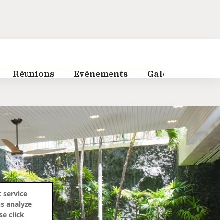
Réunions
Evénements
Galerie
FAQ
 service
us analyze
se click