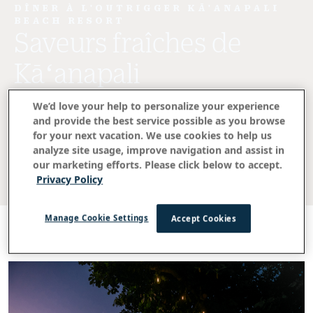
DÎNER À L'OUTRIGGER KĀ'ANAPALI
BEACH RESORT
Saveurs fraîches de
Kāʻanapali
We’d love your help to personalize your experience
and provide the best service possible as you browse
for your next vacation. We use cookies to help us
Dîner à la plage de Kā'anapali
analyze site usage, improve navigation and assist in
our marketing efforts. Please click below to accept.
Privacy Policy
Découvrez les saveurs locales fraîches de Maui à
l'OUTRIGGER Kāʻanapali Beach Resort.
Manage Cookie Settings
Accept Cookies