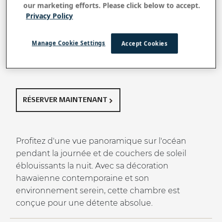
our marketing efforts. Please click below to accept.
Privacy Policy
Retour à toutes les chambres et suites
Bord de mer haut
Manage Cookie Settings
Accept Cookies
de gamme
RÉSERVER MAINTENANT
Profitez d'une vue panoramique sur l'océan
pendant la journée et de couchers de soleil
éblouissants la nuit. Avec sa décoration
hawaïenne contemporaine et son
environnement serein, cette chambre est
conçue pour une détente absolue.