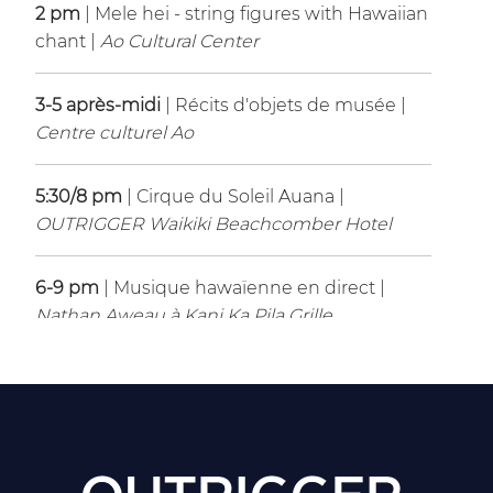
2 pm
| Mele hei - string figures with Hawaiian
chant |
Ao Cultural Center
3-5 après-midi
| Récits d'objets de musée |
Centre culturel Ao
5:30/8 pm
| Cirque du Soleil Auana |
OUTRIGGER Waikiki Beachcomber Hotel
6-9 pm
| Musique hawaïenne en direct |
Nathan Aweau à
Kani Ka Pila Grille