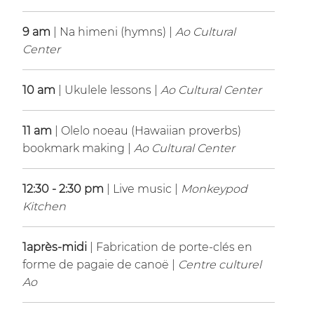
9 am
| Na himeni (hymns) |
Ao Cultural
Center
10 am
| Ukulele lessons |
Ao Cultural Center
11 am
| Olelo noeau (Hawaiian proverbs)
bookmark making |
Ao Cultural Center
12:30 - 2:30 pm
| Live music |
Monkeypod
Kitchen
1après-midi
| Fabrication de porte-clés en
forme de pagaie de canoë |
Centre culturel
Ao