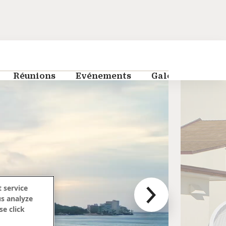
Réunions
Evénements
Galerie
FAQ
 service
us analyze
se click