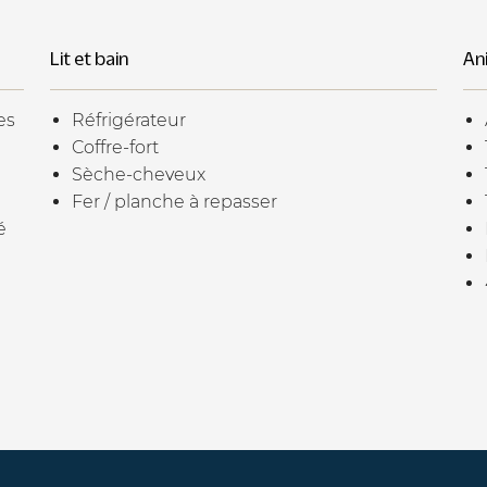
Lit et bain
An
es
Réfrigérateur
Coffre-fort
Sèche-cheveux
Fer / planche à repasser
é