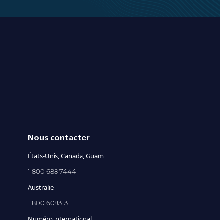
Nous contacter
États-Unis, Canada, Guam
1 800 688 7444
Australie
1 800 608313
Numéro international