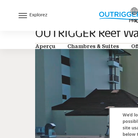
Explorez
Prog
FR
OUTRIGGER Reef Waik
Aperçu
Chambres & Suites
Of
We’d lo
possibl
site us
below t