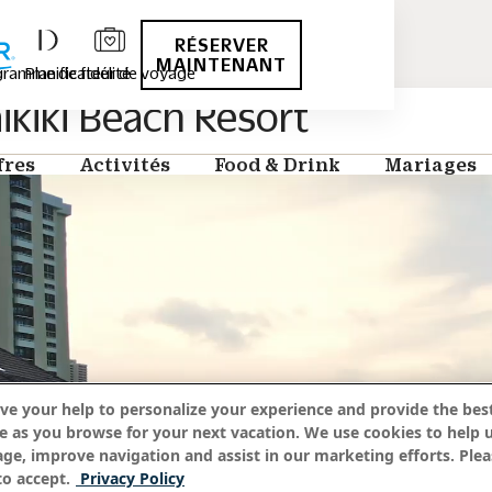
RÉSERVER
MAINTENANT
ramme de fidélité
Planificateur de voyage
iki Beach Resort
fres
Activités
Food & Drink
Mariages
ve your help to personalize your experience and provide the best
e as you browse for your next vacation. We use cookies to help 
age, improve navigation and assist in our marketing efforts. Plea
o accept.
Privacy Policy