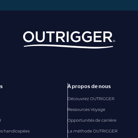
és
À propos de nous
Découvrez OUTRIGGER
Ressources Voyage
R
Opportunités de carrière
es handicapées
La méthode OUTRIGGER