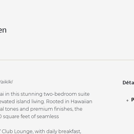
en
aikīkī
Déta
nai in this stunning two-bedroom suite
P
vated island living. Rooted in Hawaiian
al tones and premium finishes, the
0 square feet of seamless
 Club Lounge, with daily breakfast,