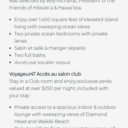
was selected by Billy Richards, President of the
Friends of Hōkūleʻa & Hawaiʻiloa.
Enjoy over 1,400 square feet of elevated island
living with sweeping ocean views
Two private ocean bedrooms with private
lanais
Salon et salle à manger séparés
Two full baths
Accès par escalier requis
Voyageur47 Accès au salon club
Stay in a Club room and enjoy exclusive perks
valued at over $250 per night, included with
your stay:
Private access to a spacious indoor & outdoor
lounge with sweeping views of Diamond
Head and Waikiki Beach