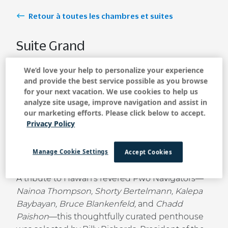
Retour à toutes les chambres et suites
Suite Grand
Navigateur
We’d love your help to personalize your experience
and provide the best service possible as you browse
for your next vacation. We use cookies to help us
analyze site usage, improve navigation and assist in
RÉSERVER MAINTENANT
our marketing efforts. Please click below to accept.
Privacy Policy
2 bathrooms, 2 bedroom guestroom with a view
Manage Cookie Settings
Accept Cookies
of the ocean, Penthouse Suite
A tribute to Hawai‘i’s revered Pwo Navigators—
Nainoa Thompson, Shorty Bertelmann, Kalepa
Baybayan, Bruce Blankenfeld,
and
Chadd
Paishon
—this thoughtfully curated penthouse