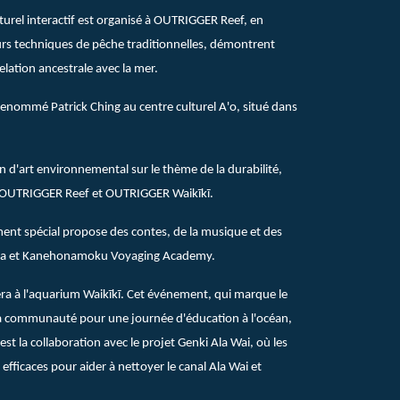
urel interactif est organisé à OUTRIGGER Reef, en
urs techniques de pêche traditionnelles, démontrent
elation ancestrale avec la mer.
 renommé Patrick Ching au centre culturel A'o, situé dans
n d'art environnemental sur le thème de la durabilité,
 de OUTRIGGER Reef et OUTRIGGER Waikīkī.
ent spécial propose des contes, de la musique et des
ʻiloa et Kanehonamoku Voyaging Academy.
ra à l'aquarium Waikīkī. Cet événement, qui marque le
 la communauté pour une journée d'éducation à l'océan,
st la collaboration avec le projet Genki Ala Wai, où les
fficaces pour aider à nettoyer le canal Ala Wai et