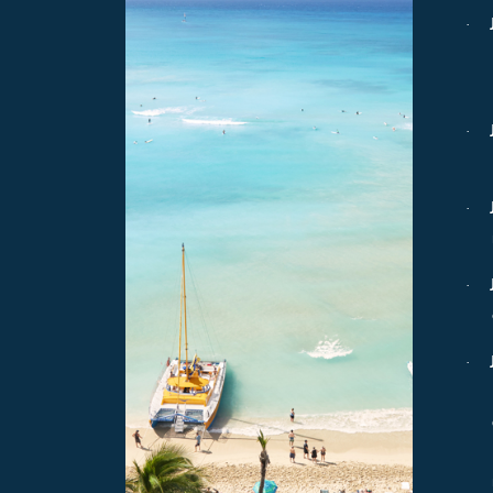
·
·
·
·
·