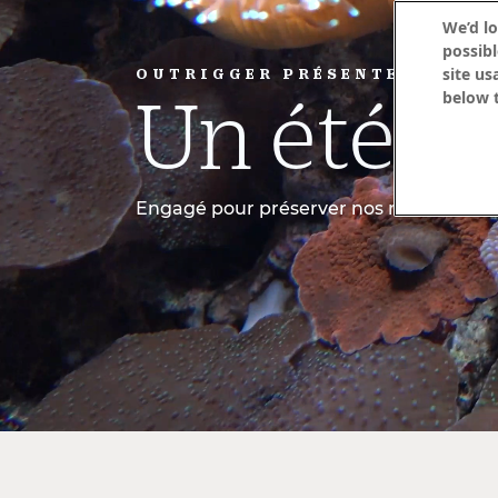
We’d lo
possibl
site us
OUTRIGGER PRÉSENTE
Un été d
below t
Engagé pour préserver nos récifs corall