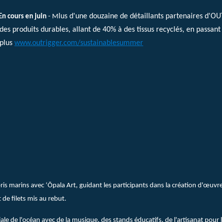
lus d'une douzaine de détaillants partenaires d'O
En cours en juin
- M
des produits durables, allant de 40% à des tissus recyclés, en passant 
plus
www.outrigger.com/sustainablesummer
ébris marins avec ʻŌpala Art, guidant les participants dans la création d'œuvre
 de filets mis au rebut.
ale de l'océan avec de la musique, des stands éducatifs, de l'artisanat pour 