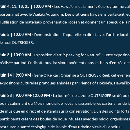
Juin 4, 11, 18, 25 | 10:00 AM
- Les Hawaïens et la mer" : Ce programme cult
partenariat avec le Waikīkī Aquarium. Des praticiens hawaïens partagent le
l'utilisation de matériaux provenant de l'océan et donnent un aperçu de la r
Juin 5 | 10:00 AM
- Démonstration d'aquarelle en direct avec l'artiste local
le récif OUTRIGGER.
Juin 8 | 10:00 AM
- Exposition d'art "Speaking for Nature" : Cette expositio
réalisée par Jodi Endicott, ouvrira simultanément dans les halls d'entrée
Juin 14 | 9:00 AM
- Série O Ke Kai : Organisé à OUTRIGGER Reef, cet événem
expositions culturelles pratiques animées par Friends of Hōkūle'a, Hawai
Juin 28 | 9:00 AM-12:00 PM
- La journée de la zone OUTRIGGER se déroule
point culminant du Mois mondial de l'océan, rassemble les partenaires de
de musique en direct et de stands sur la conservation. L'un des points forts e
participants créent des boules de boue infusées avec des micro-organismes e
restaurer la santé écologique de la voie d'eau urbaine vitale d'Honolulu.