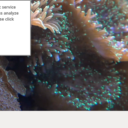
 service
us analyze
se click