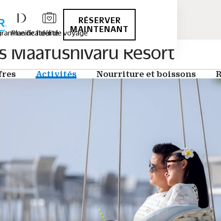
RÉSERVER
MAINTENANT
me de fidélité
Planificateur de voyage
Maafushivaru Resort
s
Activités
Nourriture et boissons
Rom