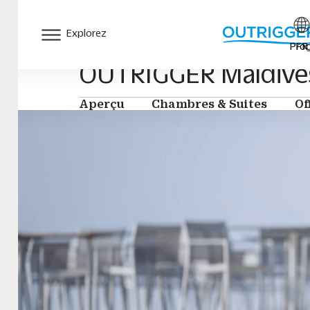
Explorez
Program
FR
OUTRIGGER Maldives 
Aperçu
Chambres & Suites
Offre