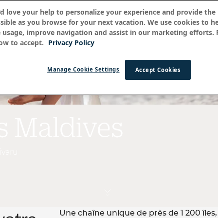
ve your help to personalize your experience and provide the best
e as you browse for your next vacation. We use cookies to help 
age, improve navigation and assist in our marketing efforts. Plea
o accept.
Privacy Policy
Manage Cookie Settings
Accept Cookies
 Maldives
ru
Une chaîne unique de
près de 1 200
îles, le