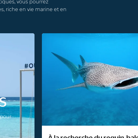
ues, vous pourrez
 riche en vie marine et en
ur
À la recherche du requin-balei