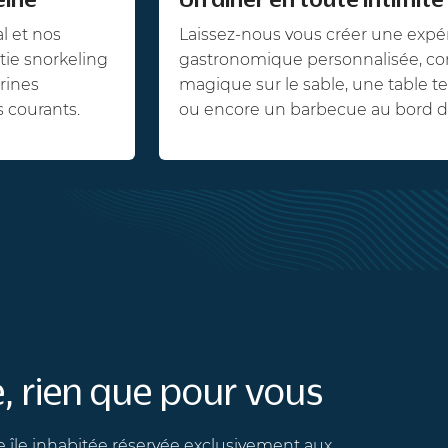
t nos
Laissez-nous vous créer une expérie
 snorkeling
gastronomique personnalisée, comm
es
magique sur le sable, une table tepp
urants.
ou encore un barbecue au bord de l'
 rien que pour vous
e inhabitée réservée exclusivement aux