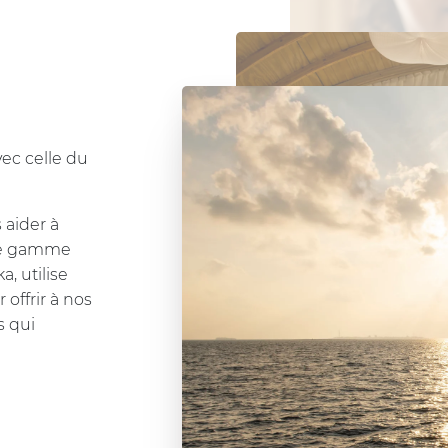
celle du
der à
 gamme
tilise
rir à nos
ui