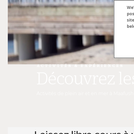
We’d lo
possibl
site us
below t
ACTIVITÉS & EXPÉRIENCES
Découvrez les
Activités de plein air et en mer à Maafushiva