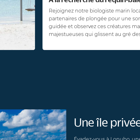
Rejoignez notre biologiste marin local e
partenaires de plongée pour une sortie
guidée et observez ces créatures marin
majestueuses qui glissent au gré des co
Une île privée,
Évadez-vous à Lonubo, une îl