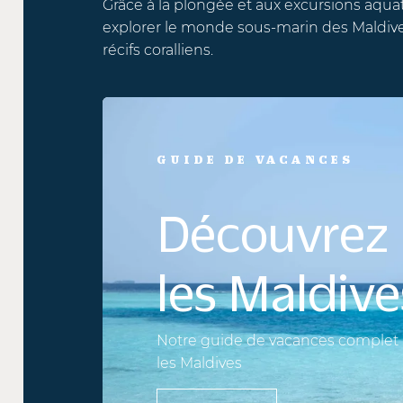
Grâce à la plongée
et aux excursions aquatiq
explorer l
e monde sous-marin des Maldives
,
récifs coralliens
.
GUIDE DE VACANCES
Découvrez
les Maldives
Notre guide de vacances complet po
les Maldives