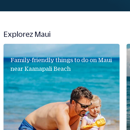
Explorez Maui
Family-friendly things to do on Maui
near Kaanapali Beach