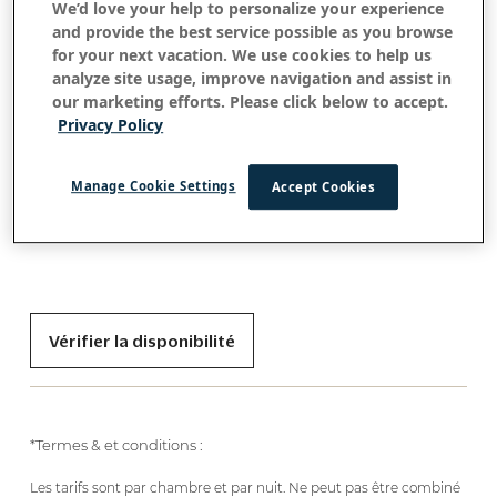
Économisez 25 %
We’d love your help to personalize your experience
and provide the best service possible as you browse
for your next vacation. We use cookies to help us
analyze site usage, improve navigation and assist in
our marketing efforts. Please click below to accept.
Come be here​​
Privacy Policy
Discover unforgettable happenings and
Manage Cookie Settings
Accept Cookies
unparalleled hospitality. It’s the OUTRIGGER Way.
Book direct for the best rates.
Vérifier la disponibilité
*Termes & et conditions :
Les tarifs sont par chambre et par nuit. Ne peut pas être combiné