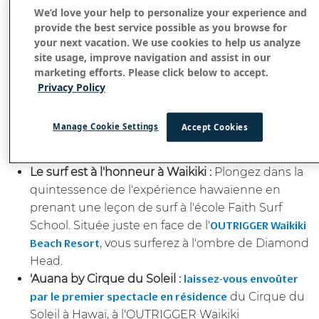
We’d love your help to personalize your experience and
provide the best service possible as you browse for
your next vacation. We use cookies to help us analyze
Jour 1-3: Oahu - Le cœur vibrant
site usage, improve navigation and assist in our
d'Hawaï
marketing efforts. Please click below to accept.
Privacy Policy
Votre aventure sur l'île commence à Oahu, où se trouve
l'emblématique plage de Waikiki et un riche mélange
Manage Cookie Settings
Accept Cookies
d'histoire et de modernité.
Le surf est à l'honneur à Waikiki :
Plongez dans la
quintessence de l'expérience hawaïenne en
prenant une leçon de surf à l'école Faith Surf
School. Située juste en face de l'
OUTRIGGER Waikiki
, vous surferez à l'ombre de Diamond
Beach Resort
Head.
'Auana by Cirque du Soleil :
laissez-vous envoûter
du Cirque du
par le premier spectacle en résidence
Soleil à Hawaï, à l'OUTRIGGER Waikiki