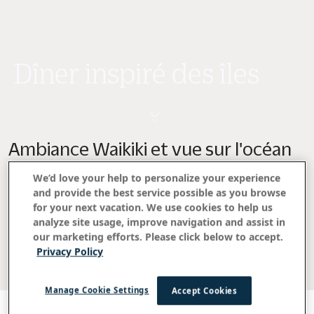
Dîner inspiré des îles
Ambiance Waikiki et vue sur l'océan
We’d love your help to personalize your experience
Célébrez la culture vibrante d'Hawaï dans les
and provide the best service possible as you browse
restaurants, bars et restaurants éclectiques de
for your next vacation. We use cookies to help us
l'OUTRIGGER Waikiki Beach Resort. Vous trouverez des
analyze site usage, improve navigation and assist in
endroits uniques pour manger et découvrir l'ambiance
our marketing efforts. Please click below to accept.
de Waikiki, avec des vues imprenables sur l'océan, des
Privacy Policy
ingrédients frais et locaux et un accompagnement
musical passionnant.
Manage Cookie Settings
Accept Cookies