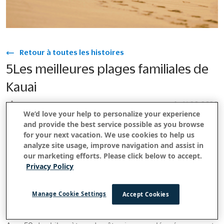
Retour à toutes les histoires
5Les meilleures plages familiales de
Kauai
Août 20, 2020
We’d love your help to personalize your experience
and provide the best service possible as you browse
for your next vacation. We use cookies to help us
La plus ancienne des huit îles hawaïennes, Kauai a eu
analyze site usage, improve navigation and assist in
des siècles pour devenir son surnom d'« île-jardin ». Des
our marketing efforts. Please click below to accept.
Privacy Policy
sommets escarpés aux forêts tropicales denses avec des
cascades rugissantes aux vallées luxuriantes et aux
rivages préservés, la beauté de la nature laisse sa
Manage Cookie Settings
Accept Cookies
marque partout sur cette île la plus septentrionale.