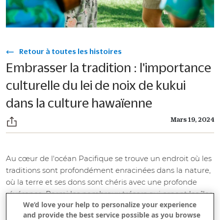
Retour à toutes les histoires
Embrasser la tradition : l'importance
culturelle du lei de noix de kukui
dans la culture hawaïenne
Mars 19, 2024
Au cœur de l'océan Pacifique se trouve un endroit où les
traditions sont profondément enracinées dans la nature,
où la terre et ses dons sont chéris avec une profonde
révérence. Parmi les nombreux trésors qui ornent les îles
We’d love your help to personalize your experience
d'Hawaï, l'arbre kukui occupe une place particulière dans
and provide the best service possible as you browse
la tapisserie culturelle du peuple hawaïen. De ses