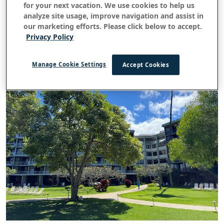
for your next vacation. We use cookies to help us
utilisations pratiques à sa signification symbolique, la
analyze site usage, improve navigation and assist in
noix de kukui incarne l'essence d'Hawaï et sert
our marketing efforts. Please click below to accept.
d'emblème intemporel du lien avec la terre et son
Privacy Policy
peuple.
Manage Cookie Settings
Accept Cookies