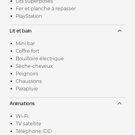
Lits superposés
Fer et planche à repasser
PlayStation
Lit et bain
Mini bar
Coffre fort
Bouilloire électrique
Sèche-cheveux
Peignoirs
Chaussons
Parapluie
Animations
Wi-Fi.
TV satellite
Téléphone IDD