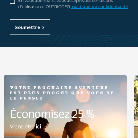
En vous abonnant, vous acceptez les conditions
d'utilisation d'OUTRIGGER.
politique de confidentialité
Soumettre
VOTRE PROCHAINE AVENTURE
EST PLUS PROCHE QUE VOUS NE
LE PENSEZ
Économisez 25 %
Viens être ici