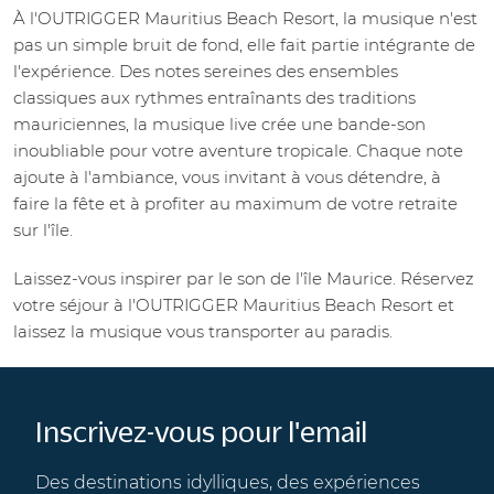
À l'OUTRIGGER Mauritius Beach Resort, la musique n'est
pas un simple bruit de fond, elle fait partie intégrante de
l'expérience. Des notes sereines des ensembles
classiques aux rythmes entraînants des traditions
mauriciennes, la musique live crée une bande-son
inoubliable pour votre aventure tropicale. Chaque note
ajoute à l'ambiance, vous invitant à vous détendre, à
faire la fête et à profiter au maximum de votre retraite
sur l'île.
Laissez-vous inspirer par le son de l'île Maurice. Réservez
votre séjour à l'OUTRIGGER Mauritius Beach Resort et
laissez la musique vous transporter au paradis.
Inscrivez-vous pour l'email
Des destinations idylliques, des expériences