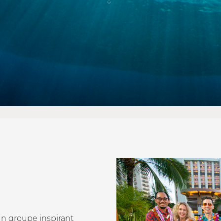
 les originaux Beachco
 design de notre hôtel ont été sélectionnés par une collect
 créer un séjour unique en son genre, immergeant les cli
 d'Hawaï.
n groupe inspirant