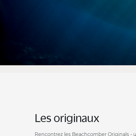
Rencontrez
Le style et l'esthétique du
d'influenceurs locaux pour
sons et les goûts typiques
Les originaux
Rencontrez les Beachcomber Originals - u