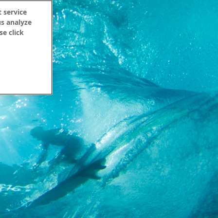
 service
us analyze
se click