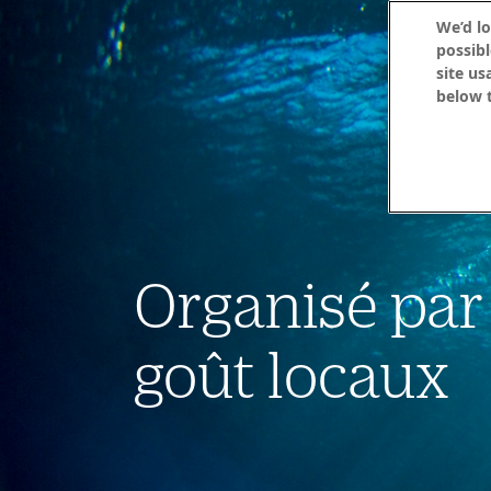
We’d lo
possibl
site us
below t
Organisé par
goût locaux