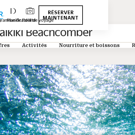
RÉSERVER
MAINTENANT
ramme de fidélité
Planificateur de voyage
ikiki Beachcomber
fres
Activités
Nourriture et boissons
R